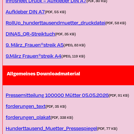
Infosheet Druck – Aufkleber DIN A7
(PDF, 80 KB)
Aufkleber DIN A7
(PDF, 55 KB)
RollUp_hunderttausendmuetter_druckdatei
(PDF, 58 KB)
DINA5_QR-Streiktuch
(PDF, 35 KB)
9. März_Frauen*streik A5
(JPEG, 83 KB)
9.März Frauen*streik A4
(JPEG, 119 KB)
Allgemeines Downloadmaterial
Pressemitteilung 100000 Mütter 05.05.2026
(PDF, 91 KB)
forderungen_text
(PDF, 35 KB)
forderungen_plakat
(PDF, 338 KB)
Hunderttausend_Muetter_Pressespiegel
(PDF, 77 KB)