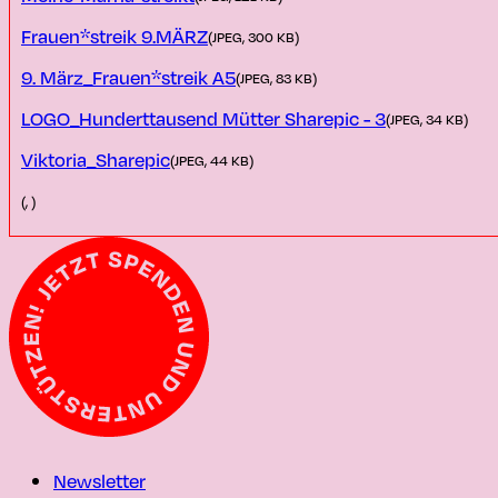
Frauen*streik 9.MÄRZ
(JPEG, 300 KB)
9. März_Frauen*streik A5
(JPEG, 83 KB)
LOGO_Hunderttausend Mütter Sharepic - 3
(JPEG, 34 KB)
Viktoria_Sharepic
(JPEG, 44 KB)
(, )
Newsletter