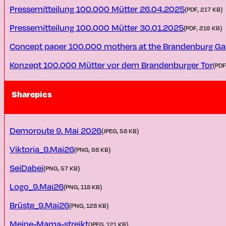
Pressemitteilung 100.000 Mütter 26.04.2025
(PDF, 217 KB)
Pressemitteilung 100.000 Mütter 30.01.2025
(PDF, 216 KB)
Concept paper 100.000 mothers at the Brandenburg Gat
Konzept 100.000 Mütter vor dem Brandenburger Tor
(PDF
Sharepics
Demoroute 9. Mai 2026
(JPEG, 58 KB)
Viktoria_9.Mai26
(PNG, 98 KB)
SeiDabei
(PNG, 57 KB)
Logo_9.Mai26
(PNG, 118 KB)
Brüste_9.Mai26
(PNG, 128 KB)
Meine-Mama-streikt
(JPEG, 121 KB)