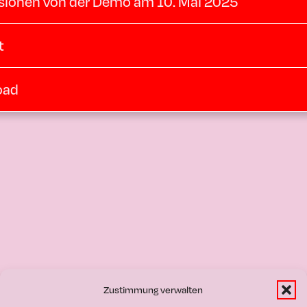
sionen von der Demo am 10. Mai 2025
t
oad
 Bewegung
Zustimmung verwalten