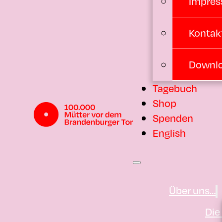
Impres
Kontak
Downl
Tagebuch
Shop
Spenden
English
Über uns…
Die