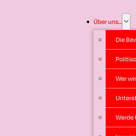
Über uns…
Die Be
Politi
Wer wir
Unters
Werde 