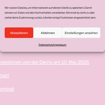
itische Forderungen
Wir nutzen Cookies, um Informationen auf deinem Gerät zu speichern. Damit
können wir Daten wie dein Surfverhalten verarbeiten. Stimmst du nicht zu oder
ziehst deine Zustimmung zurück, könnten einige Funktionen eingeschränkt sein.
 wir sind
Akzeptieren
Ablehnen
Einstellungen ansehen
erstützer*innen
Datenschutz
Impressum
de Unterstützer*in
ressionen von der Demo am 10. Mai 2025
takt
wnload