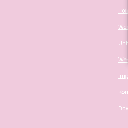
Pol
Wer
Unt
Wer
Imp
Kon
Do