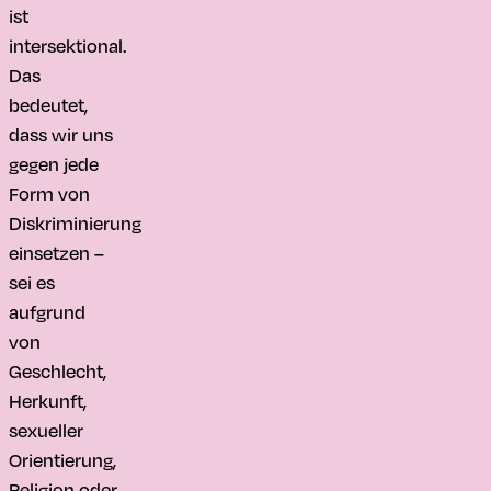
ist
intersektional.
Das
bedeutet,
dass wir uns
gegen jede
Form von
Diskriminierung
einsetzen –
sei es
aufgrund
von
Geschlecht,
Herkunft,
sexueller
Orientierung,
Religion oder