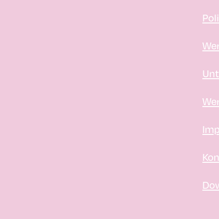
Pol
Wer
Unt
Wer
Imp
Kon
Do