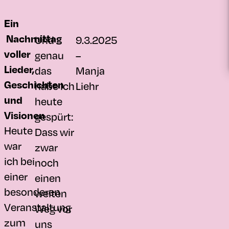
Ein
Nachmittag
Und
9.3.2025
voller
genau
–
Lieder,
das
Manja
Geschichten
habe ich
Liehr
und
heute
Visionen
gespürt:
Heute
Dass wir
war
zwar
ich bei
noch
einer
einen
besonderen
weiten
Veranstaltung
Weg vor
zum
uns