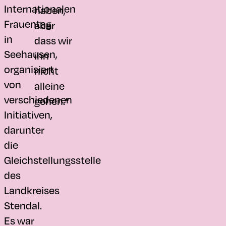
Internationalen
haben,
Frauentag
aber
in
dass wir
Seehausen,
ihn
organisiert
nicht
von
alleine
verschiedenen
gehen.“
Initiativen,
darunter
die
Gleichstellungsstelle
des
Landkreises
Stendal.
Es war