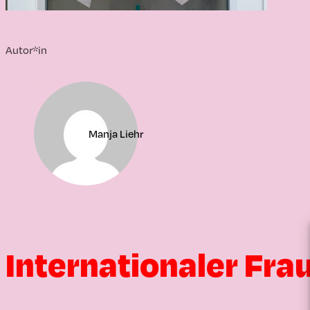
Autor*in
Manja Liehr
Internationaler Fra