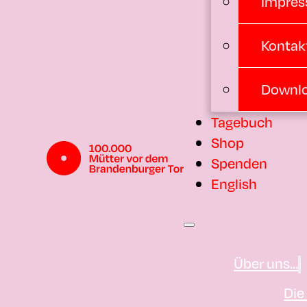
Impres
Kontak
Downl
Tagebuch
Shop
Spenden
English
Über uns…
Die