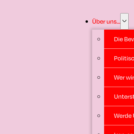
Über uns…
Die Be
Politi
Wer wir
Unters
Werde 