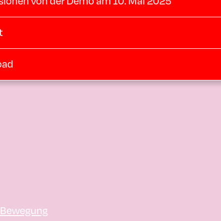
sionen von der Demo am 10. Mai 2025
t
oad
 Bewegung