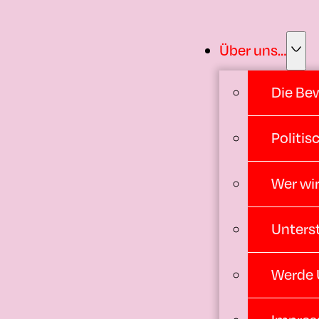
Über uns…
Die Be
Politi
Wer wir
Unters
Werde 