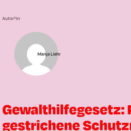
Autor*in
Manja Liehr
Gewalthilfegesetz:
gestrichene Schu