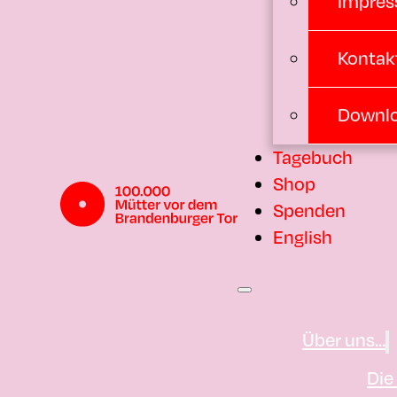
Impres
Kontak
Downl
Tagebuch
Shop
Spenden
English
Über uns…
Die