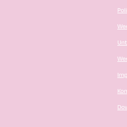
Pol
Wer
Unt
Wer
Imp
Kon
Do